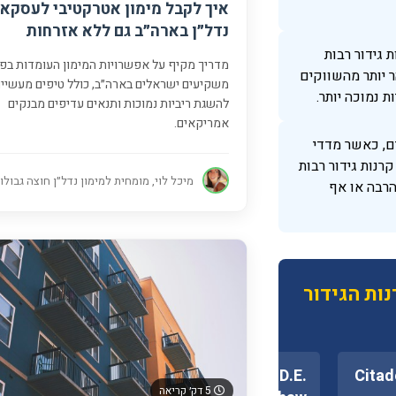
איך לקבל מימון אטרקטיבי לעסקא
נדל״ן בארה״ב גם ללא אזרחות
 גידור רבות
מדריך מקיף על אפשרויות המימון העומדות בפנ
 יותר מהשווקים
משקיעים ישראלים בארה״ב, כולל טיפים מעשיי
ת נמוכה יותר.
להשגת ריביות נמוכות ותנאים עדיפים מבנקים
אמריקאים.
ם, כאשר מדדי
ניות איבדו כ-20%, קרנות גידור רבות
מיכל לוי, מומחית למימון נדל״ן חוצה גבולו
בהרבה או אף
ות הגידור
D.E.
Citad
5 דק׳ קריאה