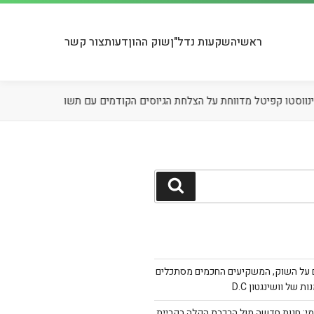
ראשי
השקעות נדל"ן
שוק ההון
דעות
צור קשר
06.08.26
אינווסטו קפיטל מדווחת על הצלחת הגיוסים הקודמים עם 
על השוק, המשקיעים החכמים מסתכלים
 של וושינגטון D.C
צמי: חנות חדשה מול הרכבת הקלה בקריית