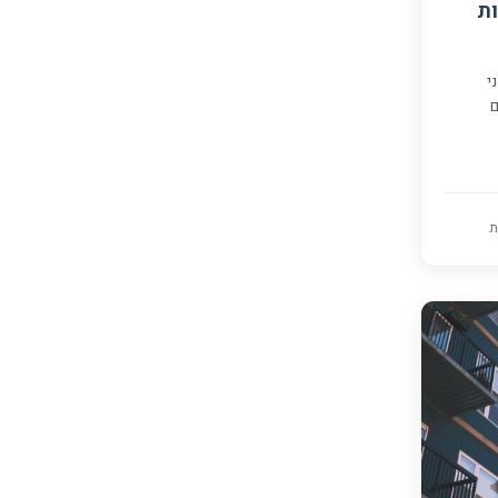
ות
י
ם
ת