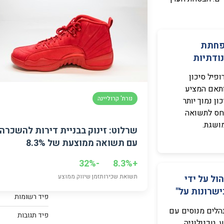
השקעות בנדל"ן
השקעות בנכסים ד
חתת
השקעות בשוק ההו
ודתיות
השקעות נדל"ן בא
ופיל סיכון
השקעות נדל"ן בחו
תאם המציע
נורת' קרוליינה
ון נמוך יותר
כלים וחישובים
חס לתשואה
כללי
ושגת.
שרלוט: זינוק בבניית דירות להשכרה
עם תשואה ממוצעת של 8.3%
כלים
-32%
+8.3%
תשואת שכירות
זמן שיווק ממוצע
הול על ידי
התחבר
ישרונות על"
פיד רשומות
הלים מנוסים עם
פיד תגובות
ע, טכנולוגיה