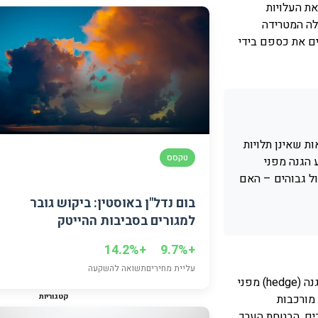
ת העלויות
ספטמבר 2021
לה המטרידה
יולי 2021
ם את כספם בידי
יוני 2021
פברואר 2021
ינואר 2021
דצמבר 2020
ת שאינן תלויות
טקסס
 הגנה מפני
אפריל 2020
ל גבוהים – האם
נובמבר 2019
בום נדל"ן באוסטין: ביקוש גובר
למגורים בסביבות ההייטק
יוני 2019
מרץ 2019
+14.2%
+9.7%
עליית מחירים
תשואה להשקעה
קרנות גידור נועדו במקור לספק הגנה (hedge) מפני
קטגוריות
מורכבות
ים. הבטחת הערך