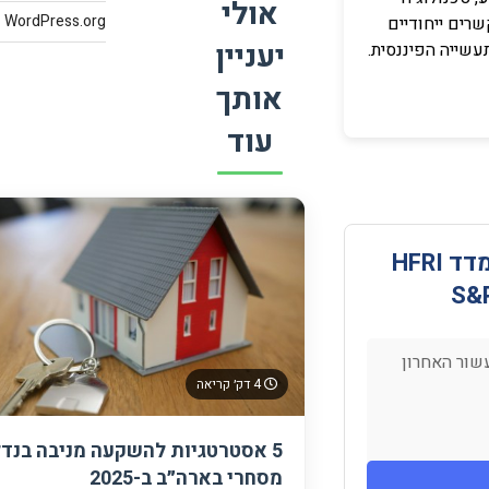
אולי
WordPress.org
שרים ייחודיים
יעניין
עשייה הפיננסית.
אותך
עוד
השוואת ביצועים: מדד HFRI
שור האחרון
4 דק׳ קריאה
5 אסטרטגיות להשקעה מניבה בנדל
מסחרי בארה״ב ב-2025