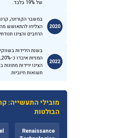
של 19% בלבד.
במשבר הקורונה, קרנות
2020
הצליחו להתאושש מהר
הרחבים והציגו תנודתיו
בשנת הירידות בשווקי
המ
2022
הציגו ירידות מתונות 
תשואות חיוביות.
מובילי התעשייה: קרנ
הבולטות
el
Renaissance