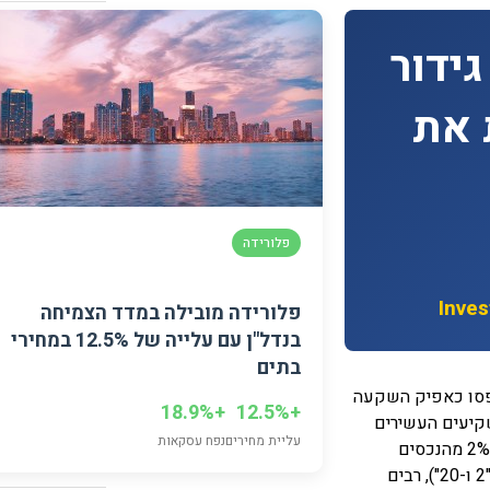
מרץ 2026
ידור
פברואר 2026
דצמבר 2025
 את
נובמבר 2025
אוקטובר 2025
אוגוסט 2025
פלורידה
יולי 2025
יוני 2025
Inve
פלורידה מובילה במדד הצמיחה
בנדל"ן עם עלייה של 12.5% במחירי
מאי 2025
בתים
מרץ 2025
תפסו כאפיק השקעה
+18.9%
+12.5%
קיעים העשירים
אוגוסט 2022
עליית מחירים
נפח עסקאות
בלבד. עם דמי ניהול ממוצעים של 2% מהנכסים
יולי 2022
המנוהלים ו-20% מהרווחים (מודל "2 ו-20"), רבים