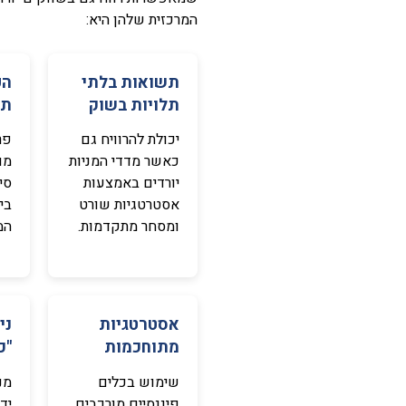
המרכזית שלהן היא:
תשואות בלתי
הפ
תלויות בשוק
תנ
יכולת להרוויח גם
פר
כאשר מדדי המניות
מו
יורדים באמצעות
סיכ
אסטרטגיות שורט
בי
ומסחר מתקדמות.
המ
אסטרטגיות
ני
מתוחכמות
"כ
שימוש בכלים
מנ
פיננסיים מורכבים
יד