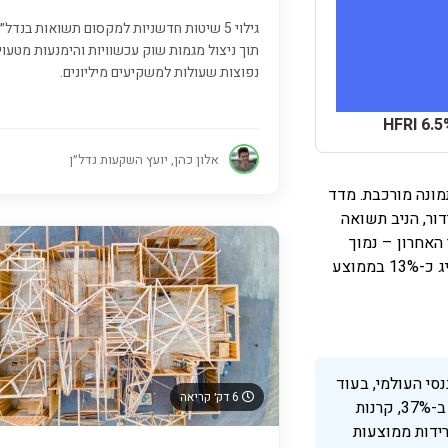
גילוי 5 שיטות חדשניות למקסום תשואות בנדל״
תוך ניצול מגמות שוק עכשוויות והימנעות מטעוי
נפוצות שעולות למשקיעים מיליונים.
HFRI 6.5
אלון כהן, יועץ השקעות נדל״ן
מונה מורכבת. מדד
ידור, הניב תשואה
ה בעשור האחרון – נמוך
משמעותית ממדד S&P 500 שהשיג כ-13% בממוצע
י העולמי, בעוד
6 דק׳ קריאה
שמדד S&P 500 נפל ב-37%, קרנות
ירידות ממוצעות