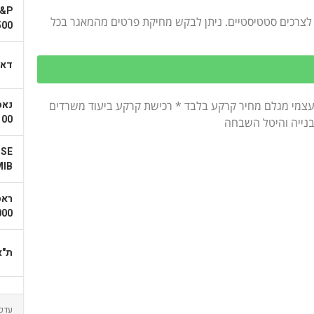
&P
ן לצרכים סטטיסטיים. ניתן לבקש מחיקת פרטים מהמאגר בכל
500
דא
נאס
 עצמי מגלם מחיר קרקע בלבד * רכישת קרקע ביעוד משרדים
100
בנייה והיטל השבחה
TSE
MIB
ראס
000
ת"א 
עדכון א