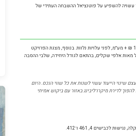
 עשויה להשפיע על פוטנציאל ההשבחה העתידי של
לפי נתוני הפרויקט, עלות הקרקע ליחידה קטנה עומדת על 199,000 ₪ + מע״מ, לפני עלויות נלוות. בנוסף, מצגת הפרויקט
 מאות אלפי שקלים, בהתאם לגודל היחידה, שלבי ההסבה
ם שינוי הייעוד עשוי לשנות את כל שווי הנכס. היום
להפוך לדירת מיקרו־ליבינג באזור עם ביקוש אמיתי
ות לכבישים 4, 461 ו־412.