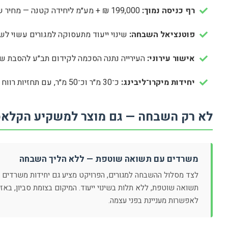
רף כניסה נמוך:
199,000 ₪ + מע״מ ליחידה קטנה — מחיר שכמעט לא קיים היום בגוש דן.
פוטנציאל השבחה:
שינוי ייעוד מתעסוקה למגורים עשוי לש
אישור עירוני:
העירייה נתנה הסכמה לקידום תב״ע להסבת שט
יחידות מיקרו־ליבינג:
כ־30 מ״ר וכ־50 מ״ר, עם תחזיות רווח בהתאם לשומה.
לא רק השבחה — גם מוצר למשקיע הקלאס
משרדים עם תשואה שוטפת — ללא הליך השבחה
לצד מסלול ההשבחה למגורים, הפרויקט מציע גם יחידות משרדים
תשואה שוטפת, ללא תלות בשינוי ייעוד. המיקום בצומת סביון, בא
לאפשרות מעניינת בפני עצמה.