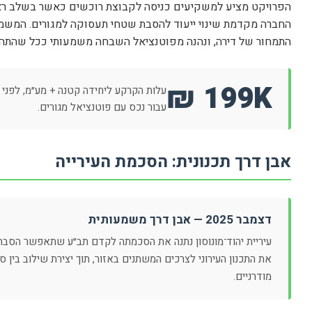
הפרויקט מציע למשקיעים כניסה לקבוצת רוכשים כאשר בשלב רא
החברה מקדמת שינוי ייעוד להסבת שטחי תעסוקה למגורים. המשמ
התמחור של דירה, ונהנה מפוטנציאל השבחה משמעותי ככל שהתה
199K ₪
עלות הקרקע ליחידה קטנה + מע״מ, לפני ע
עבור נכס עם פוטנציאל מגורים.
אבן דרך תכנונית: הסכמת העירייה
דצמבר 2025 — אבן דרך משמעותית
עיריית יהוד־מונוסון נתנה את הסכמתה לקדם תב״ע שתאפשר הסבה
את התכנון העירוני לצרכים המשתנים באזור, תוך יצירת שילוב בין ס
מודרניים.