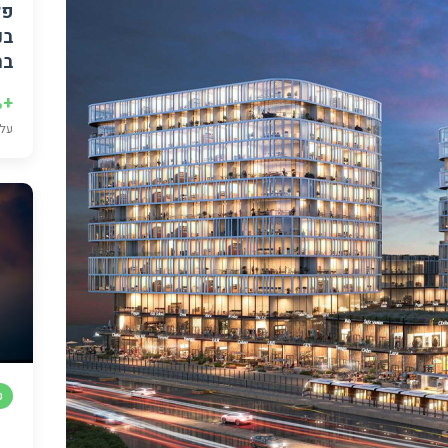
פל
בת
+12.5%
עלי
ט