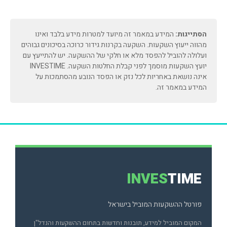
הסתייגות:
המידע במאמר זה מיועד למטרות מידע בלבד ואינו
מהווה ייעוץ השקעות. השקעה בקרנות גידור כרוכה בסיכונים גבוהים
ועלולה להוביל להפסד מלא או חלקי של ההשקעה. יש להתייעץ עם
יועץ השקעות מוסמך לפני קבלת החלטות השקעה. INVESTIME
אינה נושאת באחריות לכל נזק או הפסד הנובע מהסתמכות על
המידע במאמר זה.
INVES
TIME
פורטל ההשקעות המוביל בישראל
המקום המוביל למידע, תובנות וחדשות בתחום ההשקעות והנדל"ן