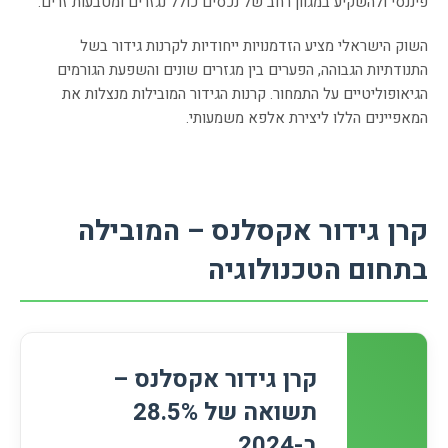
פיננסי ולהשקיע במגוון רחב של נכסים כולל נגזרים ומטבעות זרים.
השוק הישראלי מציע הזדמנויות ייחודיות לקרנות גידור בשל
התנודתיות הגבוהה, הפערים בין מגזרים שונים והשפעת הגורמים
הגיאופוליטיים על התמחור. קרנות הגידור המובילות מנצלות את
המאפיינים הללו ליצירת אלפא משמעותי.
קרן גידור אקסלנס – המובילה
בתחום הטכנולוגיה
קרן גידור אקסלנס –
תשואה של 28.5%
ב-2024