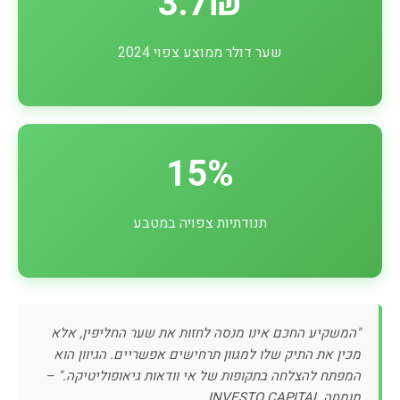
3.7₪
שער דולר ממוצע צפוי 2024
15%
תנודתיות צפויה במטבע
"המשקיע החכם אינו מנסה לחזות את שער החליפין, אלא
מכין את התיק שלו למגוון תרחישים אפשריים. הגיוון הוא
המפתח להצלחה בתקופות של אי וודאות גיאופוליטיקה." –
מומחה INVESTO CAPITAL