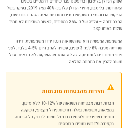
השוק הנדלן בליסבון ובודפשט עבר שינויים דרמטיים בשנים
האחרונות. בליסבון, מחירי הנדלן עלו בכ-40% מאז 2019, בעיקר בשל
הביקוש הגבוה מצד משקיעים זרים ותוכניות הויזה הזהב. בבודפשט,
המצב דומה – עלייה של כ-35% במחירים, כאשר השכירות לא תמיד
עולות באותו קצב.
המשמעות המעשית היא שהתשואות הנטו ירדו משמעותית. דירה
שהייתה מניבה 8% לפני 3 שנים, עשויה להניב היום 4-5% בלבד, לפני
ניכוי מסים, ניהול ותחזוקה. זה לא אומר שההשקעה לא כדאית, אבל
חשוב להבין את התמונה המלאה.
זהירות מהבטחות מוגזמות
חברות רבות מבטיחות תשואות של 10-12% ללא סיכון.
במציאות, תשואות כאלה דורשות ניהול מקצועי, השקעה
נוספת בשיפוצים ולעיתים גם מזל. חשוב לבדוק כל הבטחה
בקפידה ולדרוש נתונים מבוססים.