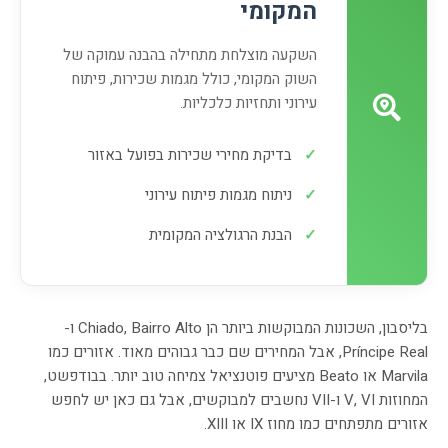
המקומי
השקעה מוצלחת מתחילה בהבנה עמוקה של
השוק המקומי, כולל מגמות שכירות, פיתוח
עירוני ותחזיות כלכליות.
✓
בדיקת מחירי שכירות בפועל באזור
✓
ניתוח מגמות פיתוח עירוני
✓
הבנת הרגולציה המקומית
בליסבון, השכונות המבוקשות ביותר הן Chiado, Bairro Alto ו-
Príncipe Real, אבל המחירים שם כבר גבוהים מאוד. אזורים כמו
Marvila או Beato מציעים פוטנציאל צמיחה טוב יותר. בבודפשט,
המחוזות V, VI ו-VII נחשבים למבוקשים, אבל גם כאן יש לחפש
אזורים מתפתחים כמו מחוז IX או XIII.