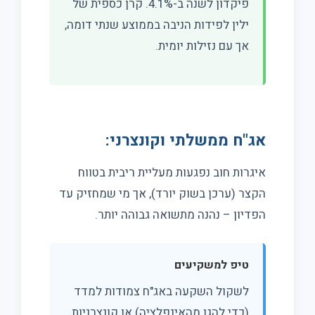
פיקדון לשנה ב-4.1%. קרן כספית של
ילין לפידות הניבה בממוצע שנתי דומה,
אך עם נזילות יומית.
אג"ח ממשלתי וקונצרני:
איגרות חוב נפגעות מעליית ריבית בטווח
הקצר (ערכן בשוק יורד), אך מי שמחזיק עד
הפדיון – נהנה מתשואה גבוהה יותר.
טיפ למשקיעים
לשקול השקעה באג"ח צמודות למדד
(כדי להגן מהאינפלציה) או קונצרניות