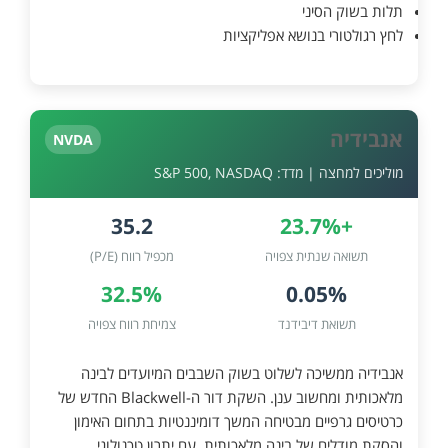
תלות בשוק הסיני
לחץ רגולטורי בנושא אפליקציות
אנבידיה
NVDA
מוליכים למחצה | מדד: S&P 500, NASDAQ
35.2
+23.7%
תשואה שנתית צפויה
מכפיל רווח (P/E)
32.5%
0.05%
תשואת דיבידנד
צמיחת רווח צפויה
אנבידיה ממשיכה לשלוט בשוק השבבים המיועדים לבינה
מלאכותית ומחשוב ענן. השקת דור ה-Blackwell החדש של
כרטיסים גרפיים מבטיחה המשך דומיננטיות בתחום האימון
והסקת מודלים של בינה מלאכותית, עם יתרון טכנולוגי