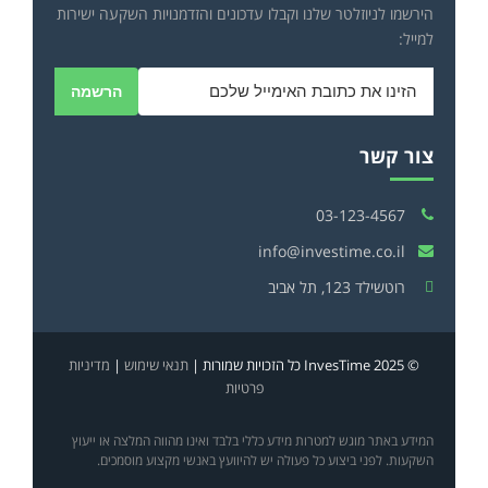
הירשמו לניוזלטר שלנו וקבלו עדכונים והזדמנויות השקעה ישירות
למייל:
הרשמה
צור קשר
03-123-4567
info@investime.co.il
רוטשילד 123, תל אביב
© 2025 InvesTime כל הזכויות שמורות |
תנאי שימוש
|
מדיניות
פרטיות
המידע באתר מוגש למטרות מידע כללי בלבד ואינו מהווה המלצה או ייעוץ
השקעות. לפני ביצוע כל פעולה יש להיוועץ באנשי מקצוע מוסמכים.