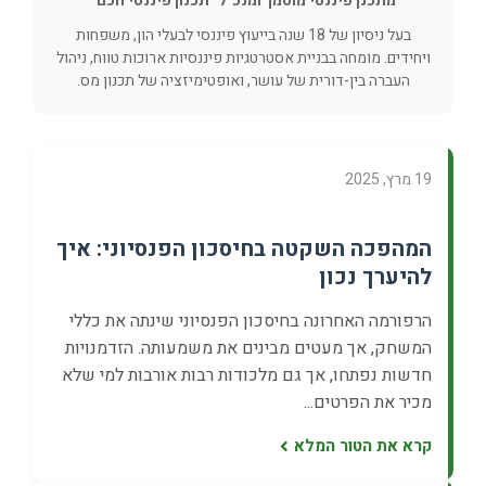
מתכנן פיננסי מוסמך ומנכ"ל "תכנון פיננסי חכם"
בעל ניסיון של 18 שנה בייעוץ פיננסי לבעלי הון, משפחות
ויחידים. מומחה בבניית אסטרטגיות פיננסיות ארוכות טווח, ניהול
העברה בין-דורית של עושר, ואופטימיזציה של תכנון מס.
19 מרץ, 2025
המהפכה השקטה בחיסכון הפנסיוני: איך
להיערך נכון
הרפורמה האחרונה בחיסכון הפנסיוני שינתה את כללי
המשחק, אך מעטים מבינים את משמעותה. הזדמנויות
חדשות נפתחו, אך גם מלכודות רבות אורבות למי שלא
מכיר את הפרטים...
קרא את הטור המלא